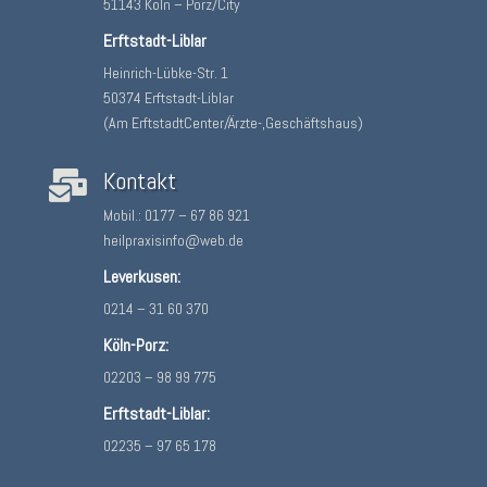
51143 Köln – Porz/City
Erftstadt-Liblar
Heinrich-Lübke-Str. 1
50374 Erftstadt-Liblar
(Am ErftstadtCenter/Ärzte-,Geschäftshaus)
Kontakt

Mobil.:
0177 – 67 86 921
heilpraxisinfo@web.de
Leverkusen:
0214 – 31 60 370
Köln-Porz:
02203 – 98 99 775
Erftstadt-Liblar:
02235 – 97 65 178